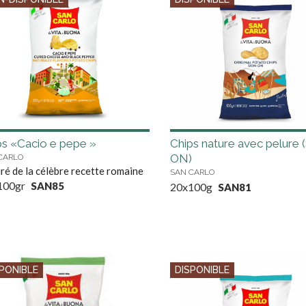
ps «Cacio e pepe »
Chips nature avec pelure 
ON)
CARLO
iré de la célèbre recette romaine
SAN CARLO
100gr
SAN85
20x100g
SAN81
PONIBLE
DISPONIBLE