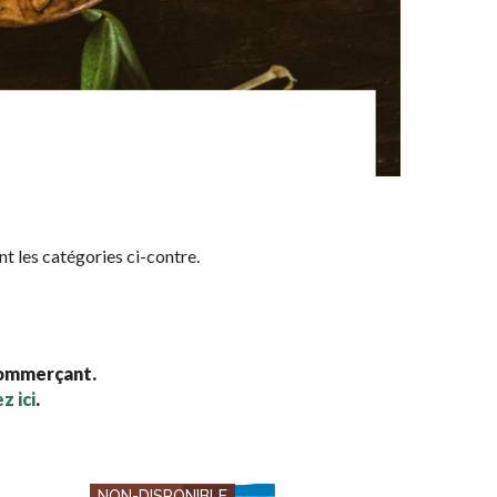
nt les catégories ci-contre.
commerçant.
z ici
.
NON-DISPONIBLE