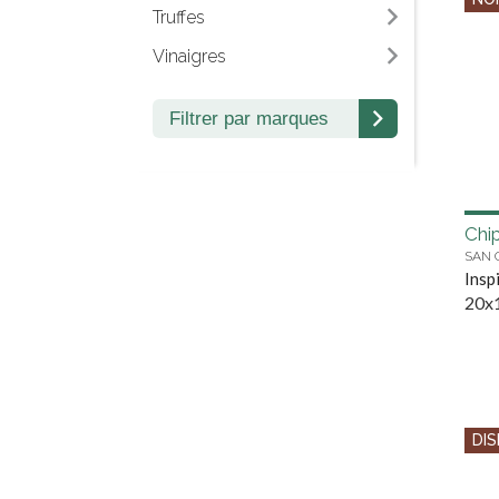
Truffes
Vinaigres
Filtrer par marques
Chi
SAN 
Insp
20x
DIS