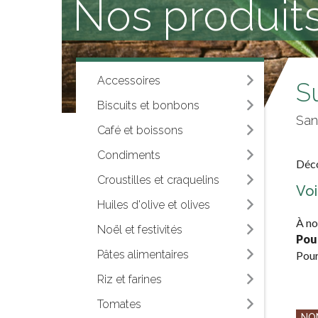
Nos produits
Accessoires
S
Biscuits et bonbons
San
Café et boissons
Condiments
Déco
Croustilles et craquelins
Voi
Huiles d'olive et olives
À no
Noël et festivités
Pou
Pâtes alimentaires
Pour
Riz et farines
Tomates
NO