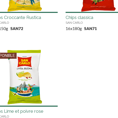
ps Croccante Rustica
Chips classica
CARLO
SAN CARLO
150g
16x180g
SAN72
SAN71
PONIBLE
ps Lime et poivre rose
CARLO