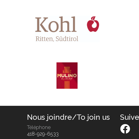
Nous joindre/To join us
Suiv
Téléphone
418-929-6533