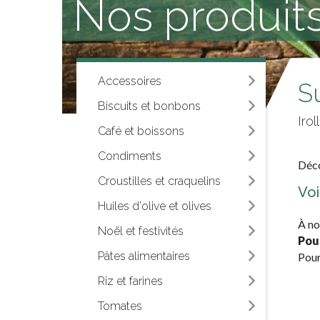
Nos produits
Accessoires
S
Biscuits et bonbons
Iro
Café et boissons
Condiments
Déco
Croustilles et craquelins
Voi
Huiles d'olive et olives
À no
Noël et festivités
Pou
Pâtes alimentaires
Pour
Riz et farines
Tomates