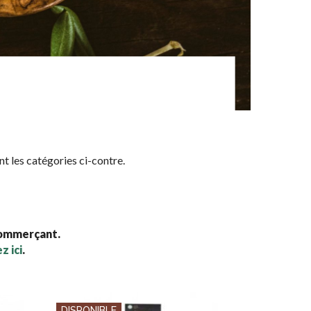
nt les catégories ci-contre.
commerçant.
z ici
.
DISPONIBLE