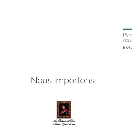
Penn
IROL
8x4
Nous importons