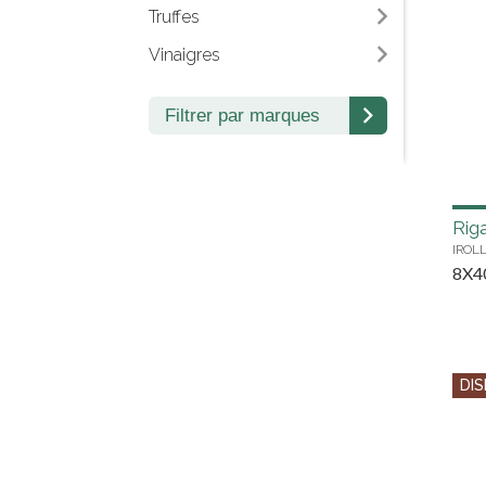
Truffes
Vinaigres
Filtrer par marques
Riga
IROL
8X4
DIS