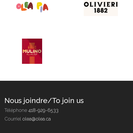
Nous joindre/To join us
Téléphone
418-929-6533
Courriel
olea@olea.ca