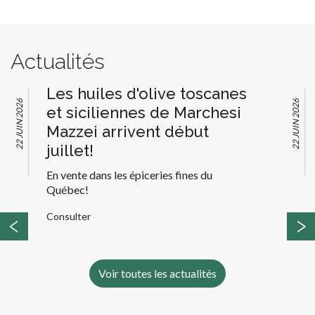
Actualités
canes
Thomas Kohl, des jus de
22 JUIN 2026
hesi
pomme exceptionnels!
Arrivage en début juillet
Consulter
u
‹
›
Voir toutes les actualités