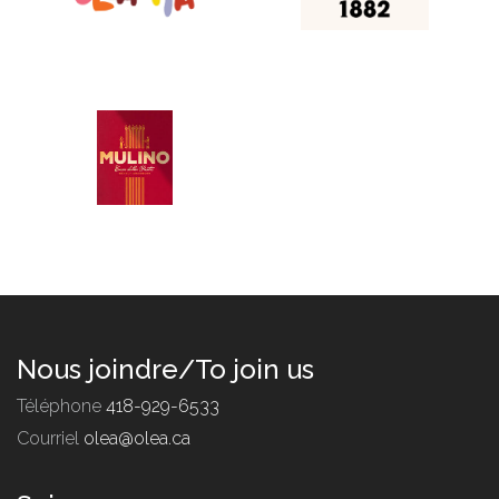
Nous joindre/To join us
Téléphone
418-929-6533
Courriel
olea@olea.ca