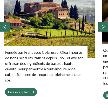
‹
›
Que ce soit une bonne huile d'olive des Pouilles,
un riz du Piémont adapté au risotto à préparer,
une olive Taggiasca de Ligurie en apéro, un
panettone de qualité de Toscane à Noël ou une
rare et excellente truffe noire fraîche de
l'Ombrie, Olea saura satisfaire vos goûts pour
les bons produits italiens.
En savoir plus